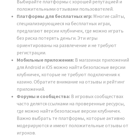
Выбирайте платформы с хорошей репутацией и
положительными отзывами пользователей.
Платформы для бесплатных игр:
Многие сайты,
специализирующиеся на бесплатных играх,
предлагают версии клубничек, где можно играть
без риска потерять деньги. Эти игры
ориентированы на развлечение и не требуют
регистрации.
Мобильные приложения:
В магазинах приложений
для Android и iOS можно найти безопасные версии
клубничек, которые не требуют подключения к
казино. Обратите внимание на отзывы и рейтинг
приложений.
Форумы и сообщества:
В игровых сообществах
часто делятся ссылками на проверенные ресурсы,
где можно найти безопасные версии клубничек.
Важно выбрать те платформы, которые активно
модерируются и имеют положительные отзывы от
игроков.