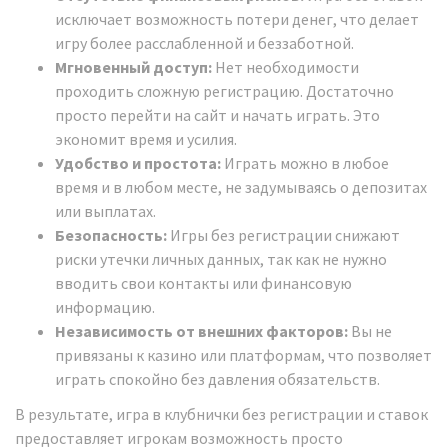
исключает возможность потери денег, что делает
игру более расслабленной и беззаботной.
Мгновенный доступ:
Нет необходимости
проходить сложную регистрацию. Достаточно
просто перейти на сайт и начать играть. Это
экономит время и усилия.
Удобство и простота:
Играть можно в любое
время и в любом месте, не задумываясь о депозитах
или выплатах.
Безопасность:
Игры без регистрации снижают
риски утечки личных данных, так как не нужно
вводить свои контакты или финансовую
информацию.
Независимость от внешних факторов:
Вы не
привязаны к казино или платформам, что позволяет
играть спокойно без давления обязательств.
В результате, игра в клубнички без регистрации и ставок
предоставляет игрокам возможность просто