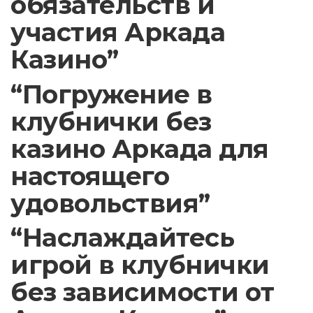
обязательств и
участия Аркада
Казино”
“Погружение в
клубнички без
казино Аркада для
настоящего
удовольствия”
“Наслаждайтесь
игрой в клубнички
без зависимости от