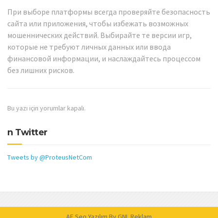
При выборе платформы всегда проверяйте безопасность
сайта или приложения, чтобы избежать возможных
мошеннических действий. Выбирайте те версии игр,
которые не требуют личных данных или ввода
финансовой информации, и наслаждайтесь процессом
без лишних рисков.
Bu yazı için yorumlar kapalı.
n Twitter
Tweets by @ProteusNetCom
AE Seo Yazılım
By GNL Reklam