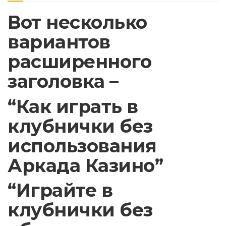
Вот несколько
вариантов
расширенного
заголовка –
“Как играть в
клубнички без
использования
Аркада Казино”
“Играйте в
клубнички без