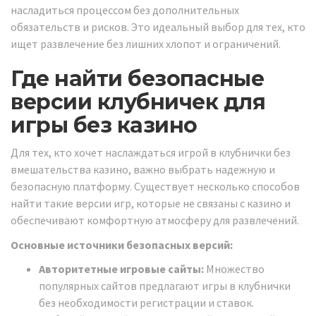
насладиться процессом без дополнительных
обязательств и рисков. Это идеальный выбор для тех, кто
ищет развлечение без лишних хлопот и ограничений.
Где найти безопасные
версии клубничек для
игры без казино
Для тех, кто хочет наслаждаться игрой в клубнички без
вмешательства казино, важно выбрать надежную и
безопасную платформу. Существует несколько способов
найти такие версии игр, которые не связаны с казино и
обеспечивают комфортную атмосферу для развлечений.
Основные источники безопасных версий:
Авторитетные игровые сайты:
Множество
популярных сайтов предлагают игры в клубнички
без необходимости регистрации и ставок.