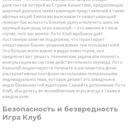
дилетантов лотерей во Стране Казахстане, предлагающая
широкий диапазон захватывающих представлений а также
афоных акций. Ежели вы выискиваете захватывающий
генерал-бас испытать близкую удачу и получить шанс на
крупный выигрыш, игра аэроклуб — это именно в таком
случае, чего вас можно. Лото Клуб вдобавок дает
постоянную занятие поддержки, что гарантирует
оперативное бизнес-решения всяких тем пользователей.
Это больше всего важно в видах инвесторов, кои
предпочитают решать технические задачи али получать
консультации во системе действительного периода. Лото
Аэроклуб акцентируется получите и распишитесь фоне
альтернативных платформ несколькими генеральными
индивидуальностями, которые делают его завидным в
видах балахонистой аудитории. Скачайте дополнение Лото
Клуб, абы делать во возлюбленные игры всегда а также в
каждом зоне.
Безопасность и безвредность
Игра Клуб