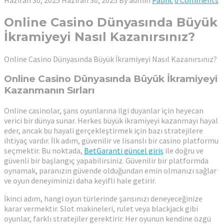
Online Casino Dünyasında Büyük
İkramiyeyi Nasıl Kazanırsınız?
Online Casino Dünyasında Büyük İkramiyeyi Nasıl Kazanırsınız?
Online Casino Dünyasında Büyük İkramiyeyi
Kazanmanın Sırları
Online casinolar, şans oyunlarına ilgi duyanlar için heyecan
verici bir dünya sunar. Herkes büyük ikramiyeyi kazanmayı hayal
eder, ancak bu hayali gerçekleştirmek için bazı stratejilere
ihtiyaç vardır. İlk adım, güvenilir ve lisanslı bir casino platformu
seçmektir. Bu noktada,
BetGaranti güncel giriş
ile doğru ve
güvenli bir başlangıç yapabilirsiniz. Güvenilir bir platformda
oynamak, paranızın güvende olduğundan emin olmanızı sağlar
ve oyun deneyiminizi daha keyifli hale getirir.
İkinci adım, hangi oyun türlerinde şansınızı deneyeceğinize
karar vermektir. Slot makineleri, rulet veya blackjack gibi
oyunlar, farklı stratejiler gerektirir. Her oyunun kendine özgü