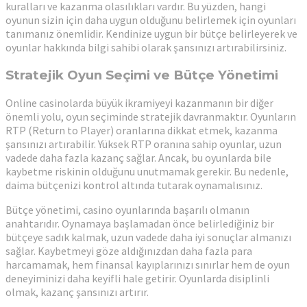
kuralları ve kazanma olasılıkları vardır. Bu yüzden, hangi
oyunun sizin için daha uygun olduğunu belirlemek için oyunları
tanımanız önemlidir. Kendinize uygun bir bütçe belirleyerek ve
oyunlar hakkında bilgi sahibi olarak şansınızı artırabilirsiniz.
Stratejik Oyun Seçimi ve Bütçe Yönetimi
Online casinolarda büyük ikramiyeyi kazanmanın bir diğer
önemli yolu, oyun seçiminde stratejik davranmaktır. Oyunların
RTP (Return to Player) oranlarına dikkat etmek, kazanma
şansınızı artırabilir. Yüksek RTP oranına sahip oyunlar, uzun
vadede daha fazla kazanç sağlar. Ancak, bu oyunlarda bile
kaybetme riskinin olduğunu unutmamak gerekir. Bu nedenle,
daima bütçenizi kontrol altında tutarak oynamalısınız.
Bütçe yönetimi, casino oyunlarında başarılı olmanın
anahtarıdır. Oynamaya başlamadan önce belirlediğiniz bir
bütçeye sadık kalmak, uzun vadede daha iyi sonuçlar almanızı
sağlar. Kaybetmeyi göze aldığınızdan daha fazla para
harcamamak, hem finansal kayıplarınızı sınırlar hem de oyun
deneyiminizi daha keyifli hale getirir. Oyunlarda disiplinli
olmak, kazanç şansınızı artırır.