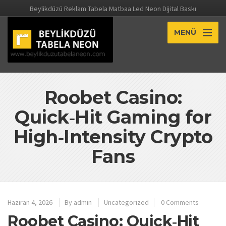
Beylikdüzü Reklam Tabela Matbaa Led Neon Dijital Baskı
MENÜ
Roobet Casino:
Quick‑Hit Gaming for
High‑Intensity Crypto
Fans
Haziran 4, 2026
By
admin
Uncategorized
0 Comments
Roobet Casino: Quick‑Hit