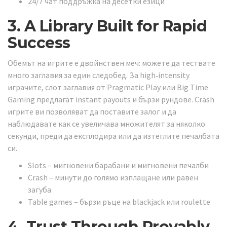
24/7 чат поддръжка на десетки езици
3. A Library Built for Rapid
Success
Обемът на игрите е двойнствен меч: можете да тествате
много заглавия за един следобед. За high‑intensity
играчите, слот заглавия от Pragmatic Play или Big Time
Gaming предлагат instant payouts и бързи рундове. Crash
игрите ви позволяват да поставите залог и да
наблюдавате как се увеличава множителят за няколко
секунди, преди да експлодира или да изтеглите печалбата
си.
Slots – мигновени барабани и мигновени печалби
Crash – минути до голямо изплащане или равен
загуба
Table games – бързи ръце на blackjack или roulette
4. Trust Through Provably