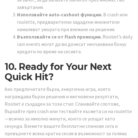
завъртания.
Използвайте auto‑cashout функции.
В crash или
roulette, предварително зададени множители
намаляват умората при вземане на решения.
Възползвайте се от flash промоции.
Roobet’s daily
rain events могат да ви донесат неочаквани бонус
кредити по време на сесията.
10. Ready for Your Next
Quick Hit?
Ако предпочитате бърза, енергична игра, която
награждава бързи решения и мигновени резултати,
Roobet е създаден за този стил. Спинвайте слотове,
бързайте през crash или тествайте късмета си на roulette
—всичко за няколко минути, които се усещат като
секунди. Вземете вашите безплатни спинове сега и
превърнете всяка кратка сесия в възможност за голяма