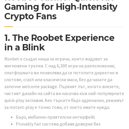
Gaming for High‑Intensity
Crypto Fans
1. The Roobet Experience
in a Blink
Roobet е създал ниша за играчи, които жадуват за
мигновени тръпки. С над 6,300 игри на разположение,
платформата ви позволява да се потопите директно в
слотове, crash или класически маси, без да чакате да
започне welcome package. Първият път, когато влезете,
чистият дизайн на сайта ви насочва към най-популярните
quick‑play заглавия. Ако търсите бърз адреналин, режимът
за instant‑play е точно това, от което имате нужда.
Бърз, мобилно‑приятелски интерфейс
Provably fair система добавя доверие без